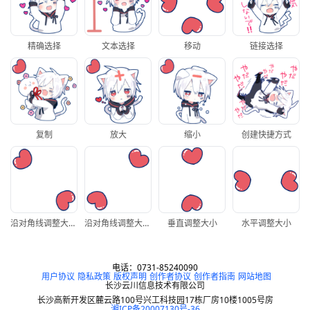
精确选择
文本选择
移动
链接选择
复制
放大
缩小
创建快捷方式
沿对角线调整大小1
沿对角线调整大小2
垂直调整大小
水平调整大小
电话：0731-85240090
用户协议
隐私政策
版权声明
创作者协议
创作者指南
网站地图
长沙云川信息技术有限公司
长沙高新开发区麓云路100号兴工科技园17栋厂房10楼1005号房
湘ICP备20007130号-36