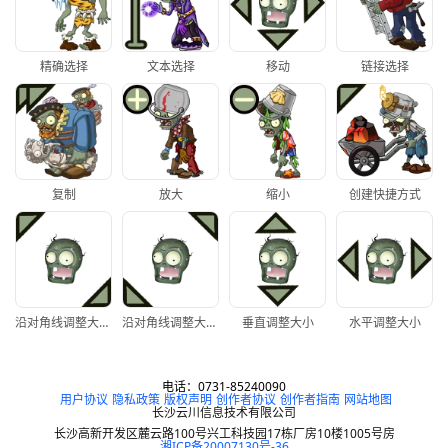
精确选择
文本选择
移动
链接选择
复制
放大
缩小
创建快捷方式
沿对角线调整大小1
沿对角线调整大小2
垂直调整大小
水平调整大小
电话：0731-85240090
用户协议
隐私政策
版权声明
创作者协议
创作者指南
网站地图
长沙云川信息技术有限公司
长沙高新开发区麓云路100号兴工科技园17栋厂房10楼1005号房
湘ICP备20007130号-36