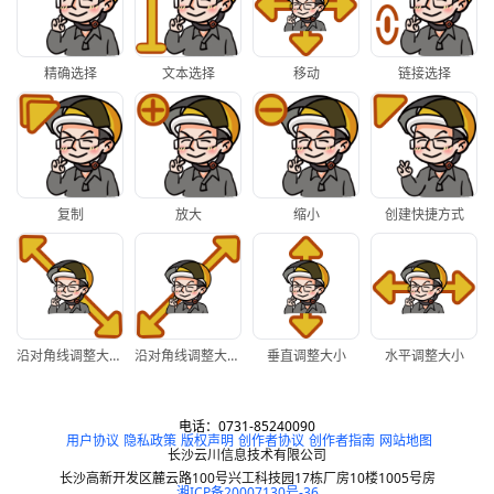
精确选择
文本选择
移动
链接选择
复制
放大
缩小
创建快捷方式
沿对角线调整大小1
沿对角线调整大小2
垂直调整大小
水平调整大小
电话：0731-85240090
用户协议
隐私政策
版权声明
创作者协议
创作者指南
网站地图
长沙云川信息技术有限公司
长沙高新开发区麓云路100号兴工科技园17栋厂房10楼1005号房
湘ICP备20007130号-36