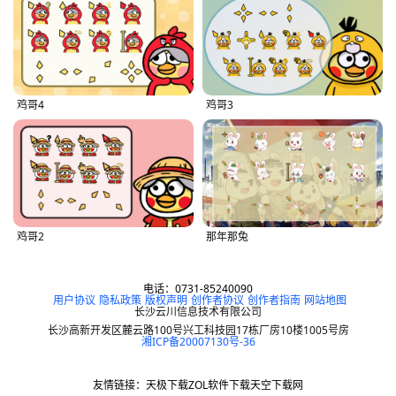
鸡哥4
鸡哥3
鸡哥2
那年那兔
电话：0731-85240090
用户协议
隐私政策
版权声明
创作者协议
创作者指南
网站地图
长沙云川信息技术有限公司
长沙高新开发区麓云路100号兴工科技园17栋厂房10楼1005号房
湘ICP备20007130号-36
友情链接：
天极下载
ZOL软件下载
天空下载网