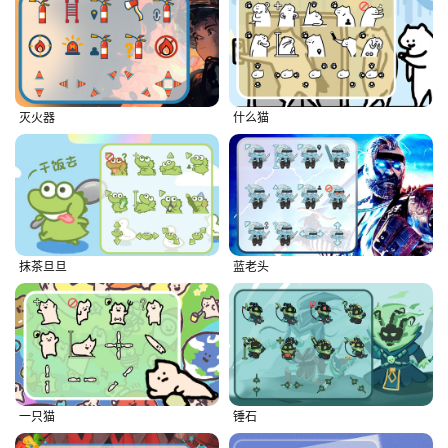
灭火器
什么猫
抹茶旦旦
蓝老头
一只猫
锤石