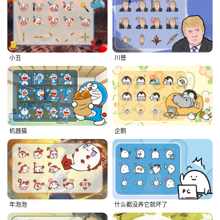
小丑
川普
机器猫
企鹅
年泡泡
什么都没弄它就坏了