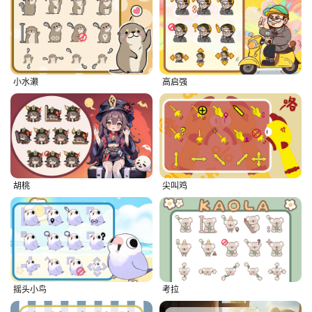
小水濑
高启强
胡桃
尖叫鸡
摇头小鸟
考拉