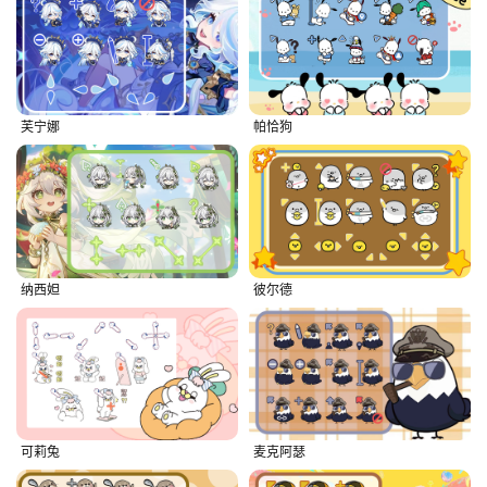
芙宁娜
帕恰狗
纳西妲
彼尔德
可莉兔
麦克阿瑟