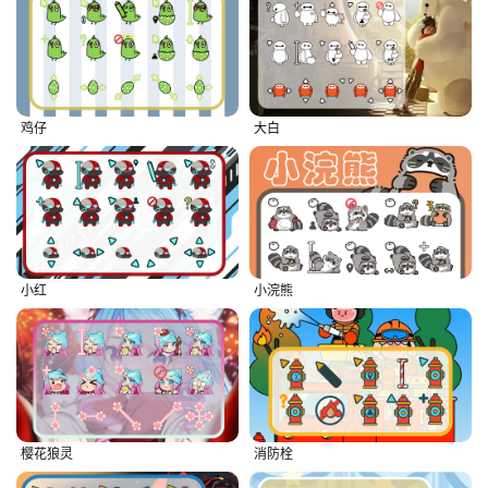
鸡仔
大白
小红
小浣熊
樱花狼灵
消防栓