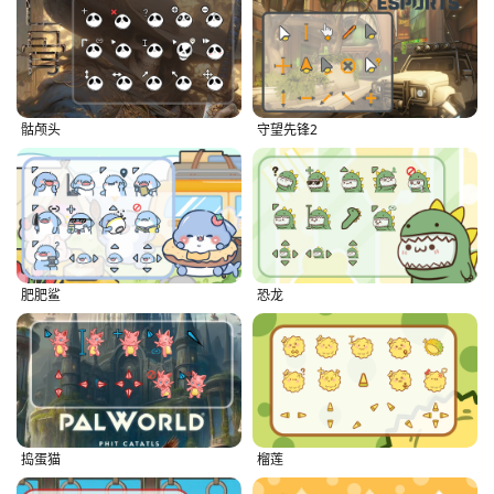
骷颅头
守望先锋2
肥肥鲨
恐龙
捣蛋猫
榴莲