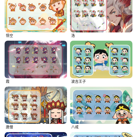
悟空
洛
霞
波吉王子
唐僧
八戒