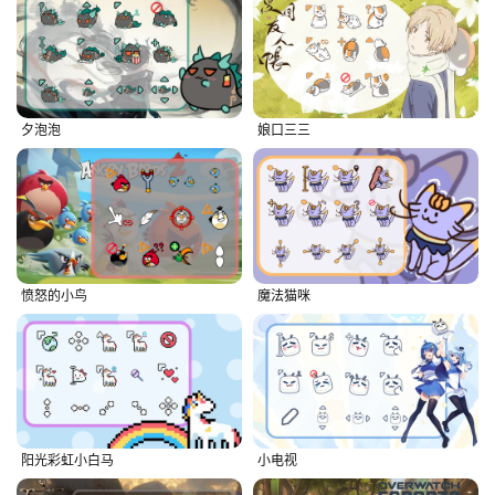
夕泡泡
娘口三三
愤怒的小鸟
魔法猫咪
阳光彩虹小白马
小电视