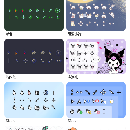
绿色
可爱小狗
简约蓝
库洛米
简约3
简约2