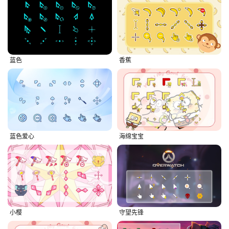
蓝色
香蕉
蓝色爱心
海绵宝宝
小樱
守望先锋