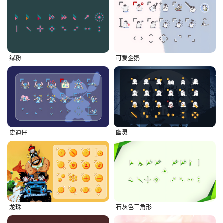
绿粉
可爱企鹅
史迪仔
幽灵
龙珠
石灰色三角形