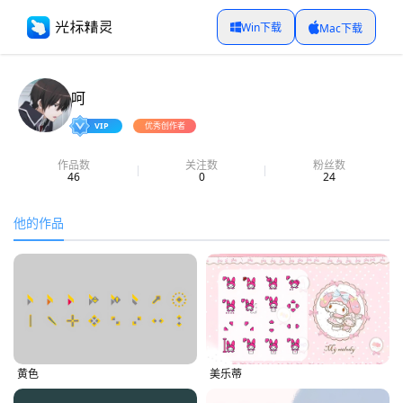
Win下载
Mac下载
呵
VIP
优秀创作者
作品数
关注数
粉丝数
46
0
24
他的作品
黄色
美乐蒂