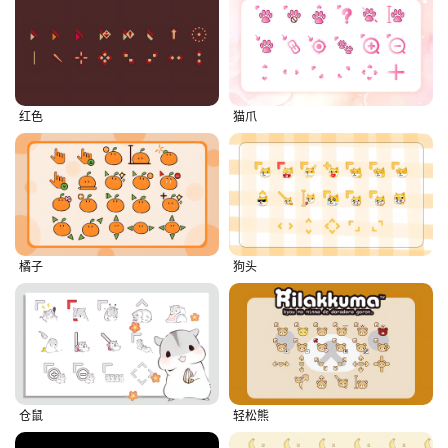
红色
猫爪
橘子
狗头
仓鼠
轻松熊