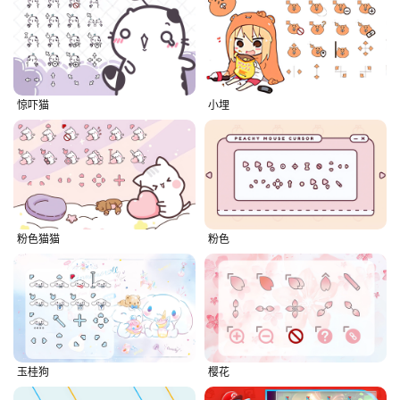
惊吓猫
小埋
粉色猫猫
粉色
玉桂狗
樱花