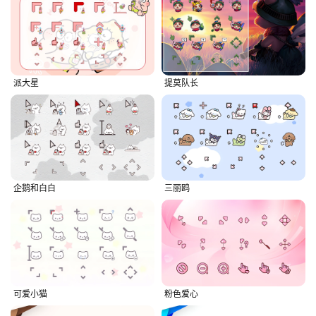
派大星
提莫队长
企鹅和白白
三丽鸥
可爱小猫
粉色爱心