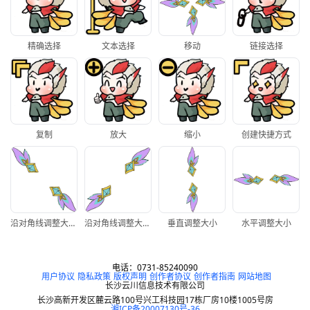
精确选择
文本选择
移动
链接选择
复制
放大
缩小
创建快捷方式
沿对角线调整大小1
沿对角线调整大小2
垂直调整大小
水平调整大小
电话：0731-85240090
用户协议
隐私政策
版权声明
创作者协议
创作者指南
网站地图
长沙云川信息技术有限公司
长沙高新开发区麓云路100号兴工科技园17栋厂房10楼1005号房
湘ICP备20007130号-36